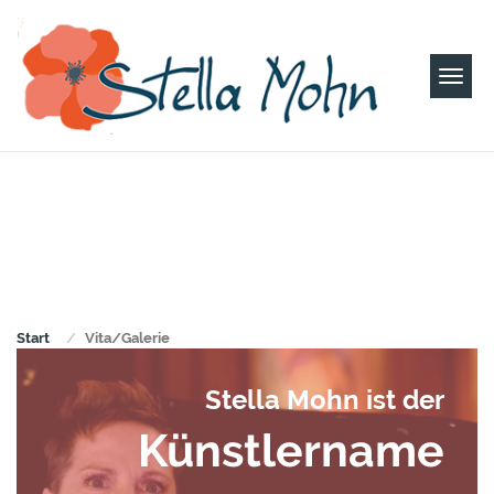
Togg
navi
Start
Vita/Galerie
Stella Mohn ist der
Künstlername