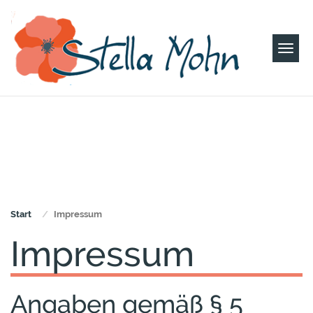
Togg
navi
Start
Impressum
Impressum
Angaben gemäß § 5